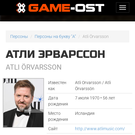
Персоны
Персоны на букву "A"
Atli Örvarsson
АТЛИ ЭРВАРССОН
ATLI ÖRVARSSON
Известен
Atli Orvarsson / Atli
как
Örvarssön
Дата
7 июля 1970 • 56 лет
рождения
Место
Исландия
рождения
Сайт
http://www.atlimusic.com/