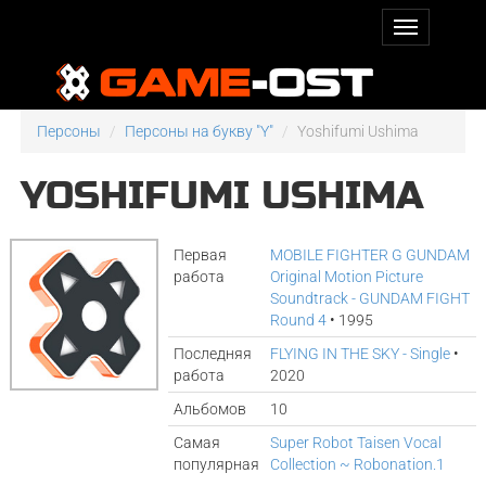
Персоны
Персоны на букву "Y"
Yoshifumi Ushima
YOSHIFUMI USHIMA
Первая
MOBILE FIGHTER G GUNDAM
работа
Original Motion Picture
Soundtrack - GUNDAM FIGHT
Round 4
• 1995
Последняя
FLYING IN THE SKY - Single
•
работа
2020
Альбомов
10
Самая
Super Robot Taisen Vocal
популярная
Collection ~ Robonation.1