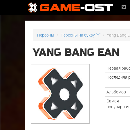
Персоны
Персоны на букву "Y"
Yang Bang 
YANG BANG EAN
Первая раб
Последняя 
Альбомов
Самая
популярная