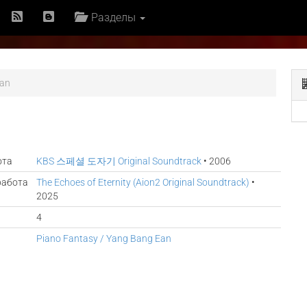
Разделы
Ean
ота
KBS 스페셜 도자기 Original Soundtrack
• 2006
работа
The Echoes of Eternity (Aion2 Original Soundtrack)
•
2025
4
Piano Fantasy / Yang Bang Ean