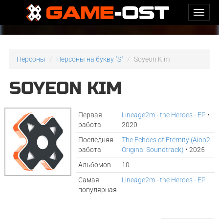
Персоны
Персоны на букву "S"
Soyeon Kim
SOYEON KIM
Первая
Lineage2m - the Heroes - EP
•
работа
2020
Последняя
The Echoes of Eternity (Aion2
работа
Original Soundtrack)
• 2025
Альбомов
10
Самая
Lineage2m - the Heroes - EP
популярная