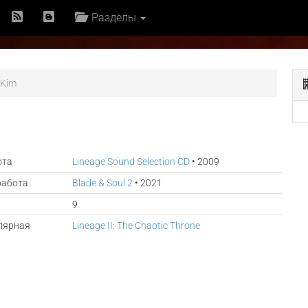
Разделы
 Kim
ота
Lineage Sound Selection CD
• 2009
работа
Blade & Soul 2
• 2021
9
лярная
Lineage II: The Chaotic Throne