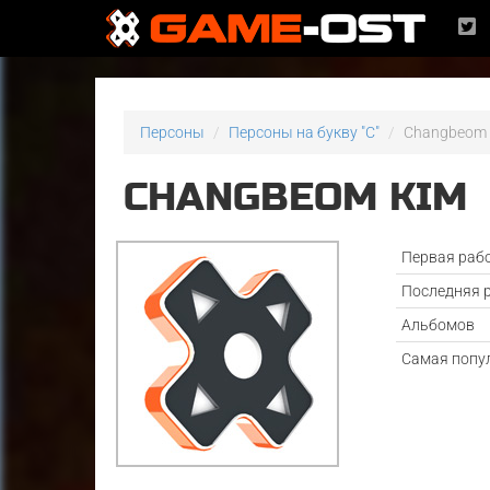
Персоны
Персоны на букву "C"
Changbeom
CHANGBEOM KIM
Первая раб
Последняя 
Альбомов
Самая попу