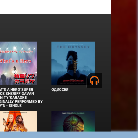
T'S A HERO"SUPER
ОДИССЕЯ
CE SHERIFF GAVAN
INITY"KARAOKE
GINALLY PERFORMED BY
Y'N - SINGLE