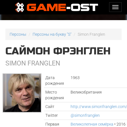
Персоны
Персоны на букву "S"
Simon Franglen
САЙМОН ФРЭНГЛЕН
SIMON FRANGLEN
Дата
1963
рождения
Место
Великобритания
рождения
Сайт
http://www.simonfranglen.com
Twitter
@simonfranglen
Первая
Великолепная семёрка
• 2016