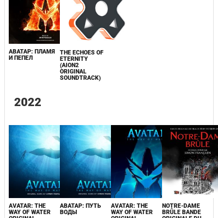
АВАТАР: ПЛАМЯ
THE ECHOES OF
И ПЕПЕЛ
ETERNITY
(AION2
ORIGINAL
SOUNDTRACK)
2022
AVATAR: THE
АВАТАР: ПУТЬ
AVATAR: THE
NOTRE-DAME
WAY OF WATER
ВОДЫ
WAY OF WATER
BRÛLE BANDE