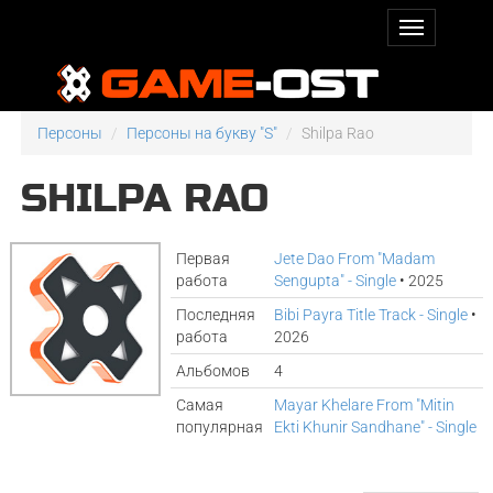
Персоны
Персоны на букву "S"
Shilpa Rao
SHILPA RAO
Первая
Jete Dao From "Madam
работа
Sengupta" - Single
• 2025
Последняя
Bibi Payra Title Track - Single
•
работа
2026
Альбомов
4
Самая
Mayar Khelare From "Mitin
популярная
Ekti Khunir Sandhane" - Single