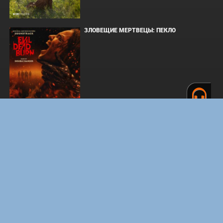
ЗЛОВЕЩИЕ МЕРТВЕЦЫ: ПЕКЛО
ОДИССЕЯ
WHAT'S A HERO"SUPER SPACE SHERIFF
GAVAN INFINITY"KARAOKE ORIGINALLY
PERFORMED BY :MAY'N - SINGLE