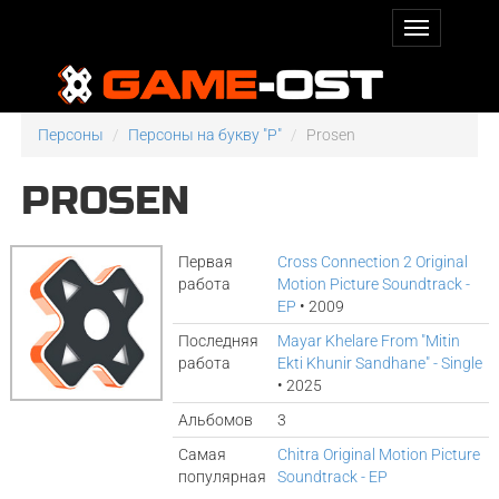
Персоны
Персоны на букву "P"
Prosen
PROSEN
Первая
Cross Connection 2 Original
работа
Motion Picture Soundtrack -
EP
• 2009
Последняя
Mayar Khelare From "Mitin
работа
Ekti Khunir Sandhane" - Single
• 2025
Альбомов
3
Самая
Chitra Original Motion Picture
популярная
Soundtrack - EP