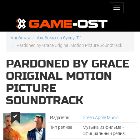
Альбомы
Альбомы на букву "P"
Pardoned by Grace Original Motion Picture Soundtrack
PARDONED BY GRACE
ORIGINAL MOTION
PICTURE
SOUNDTRACK
Издатель
Green Apple Music
Тип релиза
Музыка из фильма -
Официальный релиз