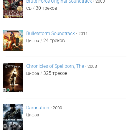
Brute Force Original Soundtrack
•
2003
/
30 треков
CD
Bulletstorm Soundtrack
•
2011
/
24 треков
Цифра
Chronicles of Spellborn, The
•
2008
/
325 треков
Цифра
Damnation
•
2009
Цифра