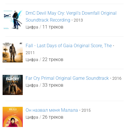
DmC Devil May Cry: Vergil's Downfall Original
Soundtrack Recording
•
2013
/
11 треков
Цифра
Fall - Last Days of Gaia Original Score, The
•
2011
/
22 треков
Цифра
Far Cry Primal Original Game Soundtrack
•
2016
/
33 треков
Цифра
Он назвал меня Малала
•
2015
/
26 треков
Цифра