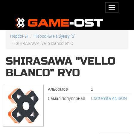
Персоны
Персоны на букву "S"
SHIRASAWA "vello blanco" RYO
SHIRASAWA "VELLO
BLANCO" RYO
Альбомов
2
Самая популярная
Utattemita ANISON