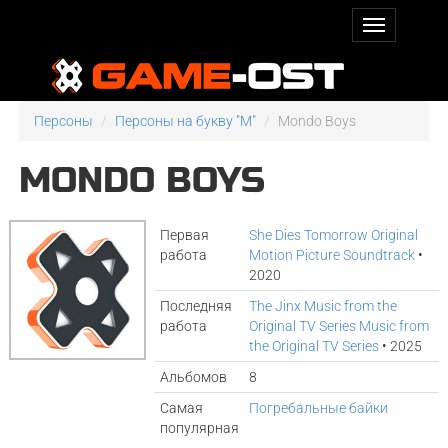
Персоны
Персоны на букву "M"
Mondo Boys
MONDO BOYS
Первая
She Dies Tomorrow Original
работа
Motion Picture Soundtrack
•
2020
Последняя
The Jinx Music from the
работа
Original TV Series Music from
the Original TV Series
• 2025
Альбомов
8
Самая
Погребальные байки
популярная